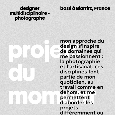
designer
basé à Biarritz, France
multidisciplinaire -
photographe
projets
mon approche du
design s'inspire
de domaines qui
me passionnent :
la photographie
du
et l'artisanat. ces
disciplines font
partie de mon
quotidien, au
moment
travail comme en
dehors, et me
permettent
d'aborder les
projets
différemment ou