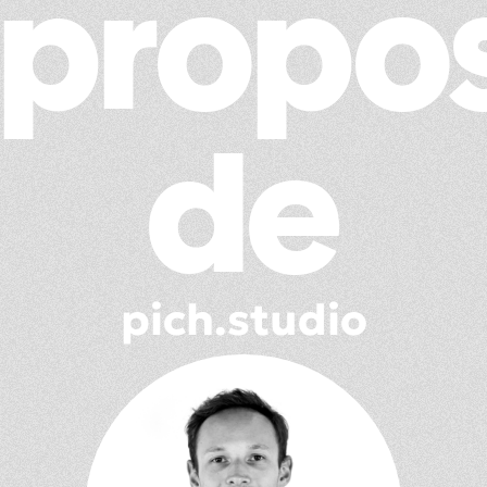
propo
de
pich.studio