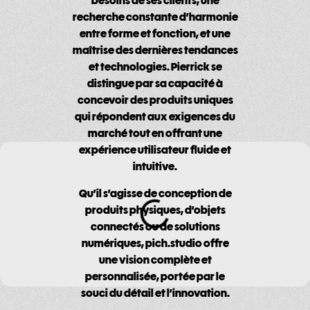
besoins de ses clients, une
recherche constante d’harmonie
entre forme et fonction, et une
maîtrise des dernières tendances
et technologies. Pierrick se
distingue par sa capacité à
concevoir des produits uniques
qui répondent aux exigences du
marché tout en offrant une
expérience utilisateur fluide et
intuitive.
Qu’il s’agisse de conception de
produits physiques, d’objets
connectés ou de solutions
numériques, pich.studio offre
une vision complète et
personnalisée, portée par le
souci du détail et l’innovation.